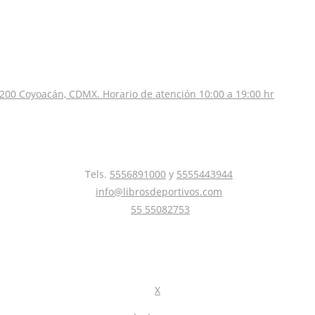
200 Coyoacán, CDMX. Horario de atención 10:00 a 19:00 hr
Tels.
5556891000
y
5555443944
info@librosdeportivos.com
55 55082753
X