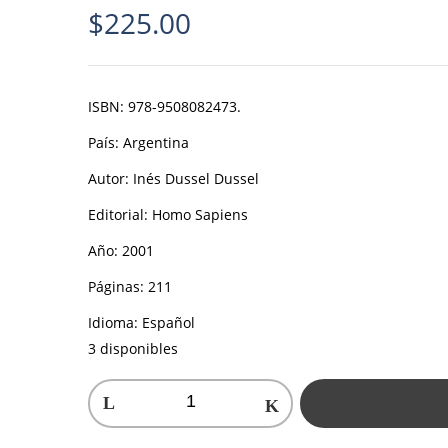
$
225.00
ISBN:
978-9508082473.
País:
Argentina
Autor:
Inés Dussel Dussel
Editorial:
Homo Sapiens
Año:
2001
Páginas:
211
Idioma:
Español
3 disponibles
En
los
límites