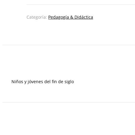
de
la
educación
Categoría:
Pedagogía & Didáctica
cantidad
Niños y jóvenes del fin de siglo