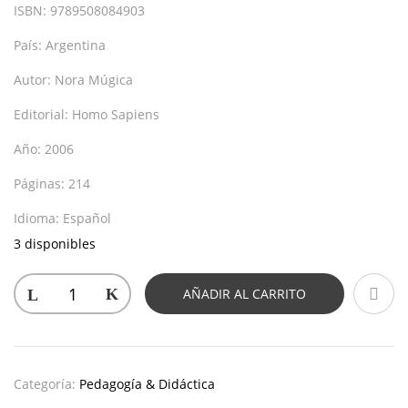
ISBN:
9789508084903
País:
Argentina
Autor:
Nora Múgica
Editorial:
Homo Sapiens
Año:
2006
Páginas:
214
Idioma:
Español
3 disponibles
AÑADIR AL CARRITO
Categoría:
Pedagogía & Didáctica