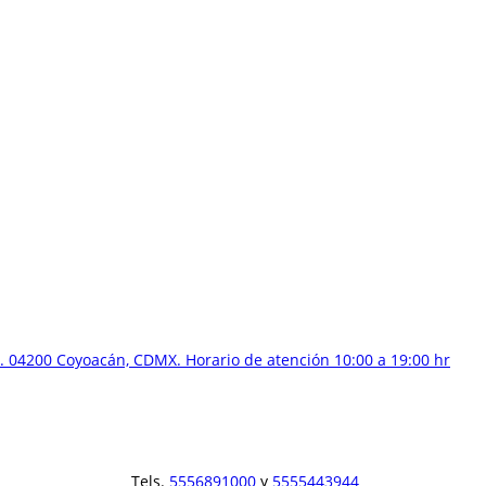
 04200 Coyoacán, CDMX. Horario de atención 10:00 a 19:00 hr
Tels.
5556891000
y
5555443944