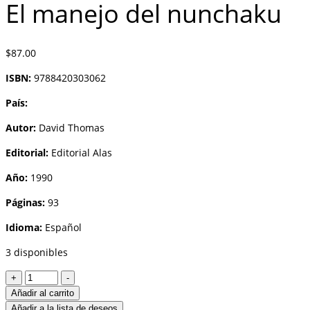
El manejo del nunchaku
$
87.00
ISBN:
9788420303062
País:
Autor:
David Thomas
Editorial:
Editorial Alas
Año:
1990
Páginas:
93
Idioma:
Español
3 disponibles
El
+
-
manejo
Añadir al carrito
del
Añadir a la lista de deseos