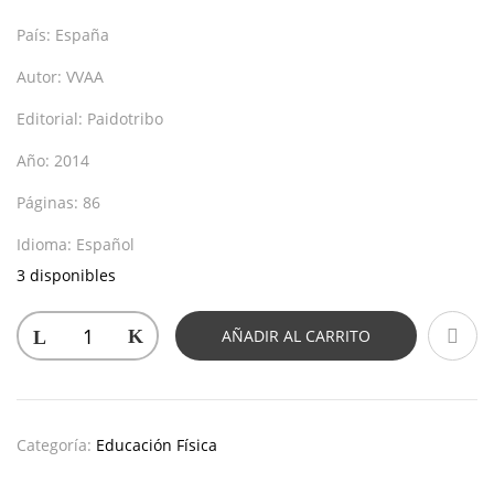
País:
España
Autor:
VVAA
Editorial:
Paidotribo
Año:
2014
Páginas:
86
Idioma:
Español
3 disponibles
AÑADIR AL CARRITO
Categoría:
Educación Física