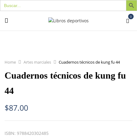
Buscar:
0
Home
Artes marciales
Cuadernos técnicos de kung fu 44
Cuadernos técnicos de kung fu
44
$
87.00
ISBN:
9788420302485