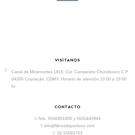
VISÍTANOS
Canal de Miramontes 1816, Col. Campestre Churubusco C.P.
04200 Coyoacán, CDMX. Horario de atención 10:00 a 19:00
hr
CONTACTO
Tels.
5556891000
y
5555443944
info@librosdeportivos.com
55 55082753