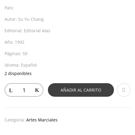
País:
Autor:
Su Yu Chang
Editorial:
Editorial Alas
Año:
1992
Páginas:
50
Idioma:
Español
2 disponibles
AÑADIR AL CARRITO
Categoría:
Artes Marciales