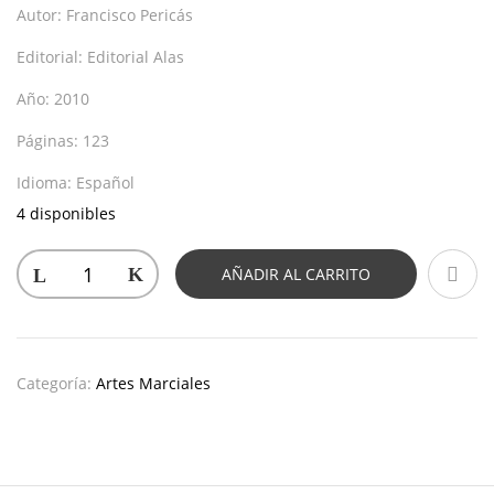
Autor:
Francisco Pericás
Editorial:
Editorial Alas
Año:
2010
Páginas:
123
Idioma:
Español
4 disponibles
AÑADIR AL CARRITO
Categoría:
Artes Marciales