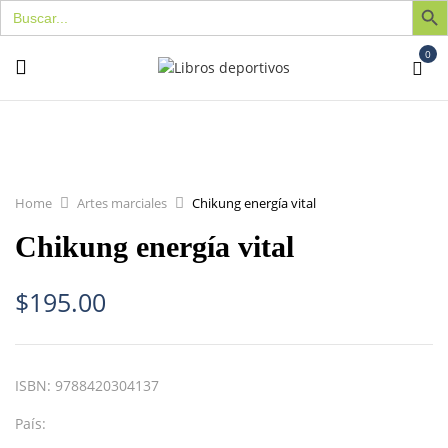
Buscar:
0
Home
Artes marciales
Chikung energía vital
Chikung energía vital
$
195.00
ISBN:
9788420304137
País: