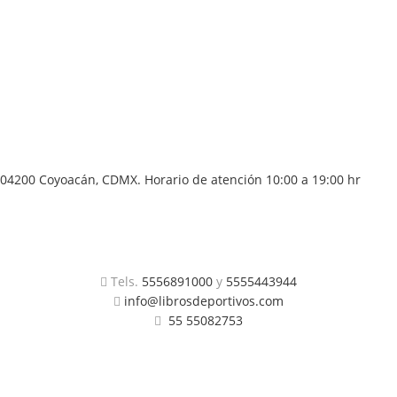
04200 Coyoacán, CDMX. Horario de atención 10:00 a 19:00 hr
Tels.
5556891000
y
5555443944
info@librosdeportivos.com
55 55082753