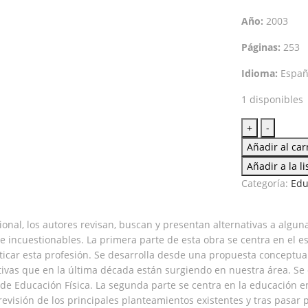
Año:
2003
Páginas:
253
Idioma:
Españ
1 disponibles
Buscando
+
-
alternativ
Añadir al car
la
Añadir a la l
forma
Categoría:
Edu
de
entender
y
cional, los autores revisan, buscan y presentan alternativas a algu
practicar
incuestionables. La primera parte de esta obra se centra en el e
la
icar esta profesión. Se desarrolla desde una propuesta conceptual 
educación
ivas que en la última década están surgiendo en nuestra área. Se 
física
 de Educación Física. La segunda parte se centra en la educación 
escolar
evisión de los principales planteamientos existentes y tras pasar 
cantidad