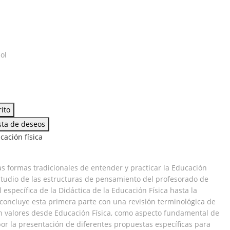
ol
as
rito
ista de deseos
cación física
nas formas tradicionales de entender y practicar la Educación
studio de las estructuras de pensamiento del profesorado de
específica de la Didáctica de la Educación Física hasta la
concluye esta primera parte con una revisión terminológica de
en valores desde Educación Física, como aspecto fundamental de
por la presentación de diferentes propuestas específicas para