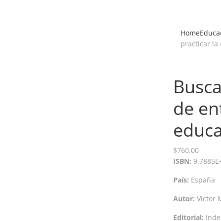
Home
Educac
practicar la
Busca
de en
educa
$
760.00
ISBN:
9.7885E
País:
España
Autor:
Víctor 
Editorial:
Inde