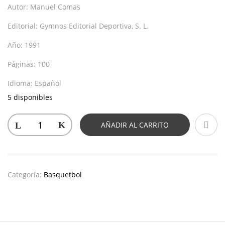
Autor:
Manuel Comas
Editorial:
Gymnos Editorial Deportiva, S. L.
Año:
1991
Páginas:
100
Idioma:
Español
5 disponibles
AÑADIR AL CARRITO
Categoría:
Basquetbol