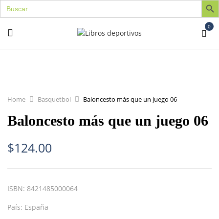
Buscar:
0
Home
Basquetbol
Baloncesto más que un juego 06
Baloncesto más que un juego 06
$
124.00
ISBN:
8421485000064
País:
España