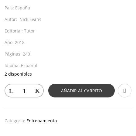
País:
España
Autor:
Nick Evans
Editorial:
Tutor
Año:
2018
Páginas:
240
Idioma:
Español
2 disponibles
AÑADIR AL CARRITO
Categoría:
Entrenamiento