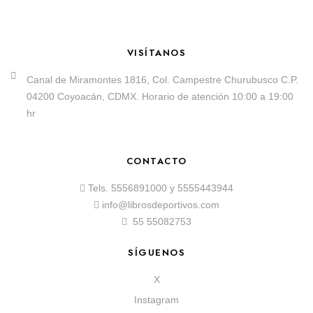
VISÍTANOS
Canal de Miramontes 1816, Col. Campestre Churubusco C.P.
04200 Coyoacán, CDMX. Horario de atención 10:00 a 19:00
hr
CONTACTO
Tels.
5556891000
y
5555443944
info@librosdeportivos.com
55 55082753
SÍGUENOS
X
Instagram