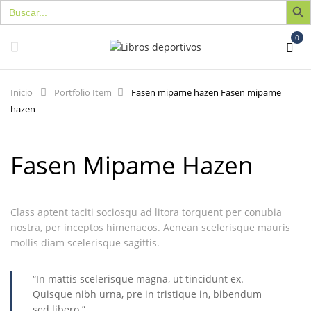
Buscar:
0
Inicio
Portfolio Item
Fasen mipame hazen
Fasen mipame
hazen
Fasen Mipame Hazen
Class aptent taciti sociosqu ad litora torquent per conubia
nostra, per inceptos himenaeos. Aenean scelerisque mauris
mollis diam scelerisque sagittis.
“In mattis scelerisque magna, ut tincidunt ex.
Quisque nibh urna, pre in tristique in, bibendum
sed libero.”