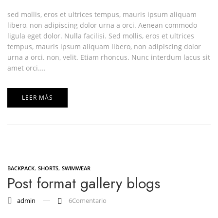
sed mollis, eros et ultrices tempus, mauris ipsum aliquam
libero, non adipiscing dolor urna a orci. Aenean commodo
ligula eget dolor. Nulla facilisi. Sed mollis, eros et ultrices
tempus, mauris ipsum aliquam libero, non adipiscing dolor
urna a orci. non, velit. Etiam rhoncus. Nunc interdum lacus sit
amet orci....
LEER MÁS
,
,
BACKPACK
SHORTS
SWIMWEAR
Post format gallery blogs
admin
6
Comentario