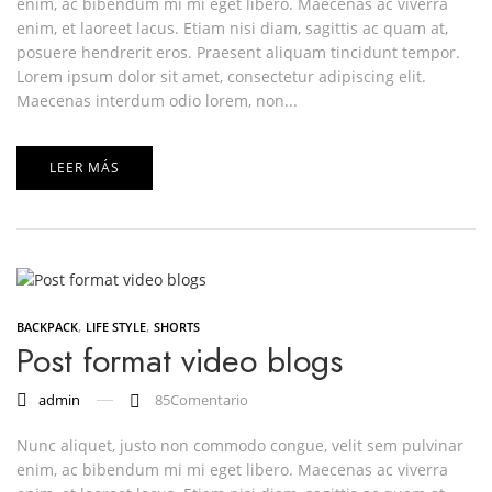
enim, ac bibendum mi mi eget libero. Maecenas ac viverra
enim, et laoreet lacus. Etiam nisi diam, sagittis ac quam at,
posuere hendrerit eros. Praesent aliquam tincidunt tempor.
Lorem ipsum dolor sit amet, consectetur adipiscing elit.
Maecenas interdum odio lorem, non...
LEER MÁS
,
,
BACKPACK
LIFE STYLE
SHORTS
Post format video blogs
admin
85
Comentario
Nunc aliquet, justo non commodo congue, velit sem pulvinar
enim, ac bibendum mi mi eget libero. Maecenas ac viverra