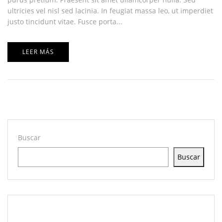
ultricies vel nisl sed lacinia. In feugiat massa leo, ut imperdiet
justo tincidunt vitae. Fusce porta...
LEER MÁS
Buscar
Buscar