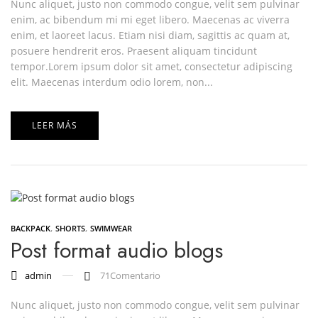
Nunc aliquet, justo non commodo congue, velit sem pulvinar
enim, ac bibendum mi mi eget libero. Maecenas ac viverra
enim, et laoreet lacus. Etiam nisi diam, sagittis ac quam at,
posuere hendrerit eros. Praesent aliquam tincidunt
tempor.Lorem ipsum dolor sit amet, consectetur adipiscing
elit. Maecenas interdum odio lorem, non...
LEER MÁS
,
,
BACKPACK
SHORTS
SWIMWEAR
Post format audio blogs
admin
71
Comentario
Nunc aliquet, justo non commodo congue, velit sem pulvinar