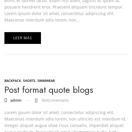
enim, et laoreet lacus. Etiam nisi diam, sagittis ac quam at,
posuere hendrerit eros. Praesent aliquam tincidunt tempor.
Lorem ipsum dolor sit amet, consectetur adipiscing elit.
Maecenas interdum odio lorem, non...
LEER MÁS
,
,
BACKPACK
SHORTS
SWIMWEAR
Post format quote blogs
admin
563
Comentario
Lorem ipsum dolor sit amet, consectetur adipiscing elit.
Maecenas interdum odio lorem, non ultricies est interdum id.
Integer aliquet augue vitae risus convallis, imperdiet aliquet
purus pretium. Praesent sit amet ullamcorper nulla. Sed