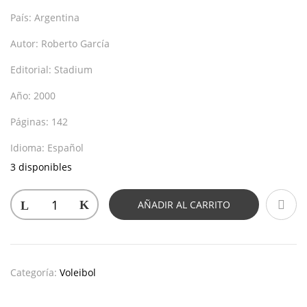
País:
Argentina
Autor:
Roberto García
Editorial:
Stadium
Año:
2000
Páginas:
142
Idioma:
Español
3 disponibles
AÑADIR AL CARRITO
Categoría:
Voleibol