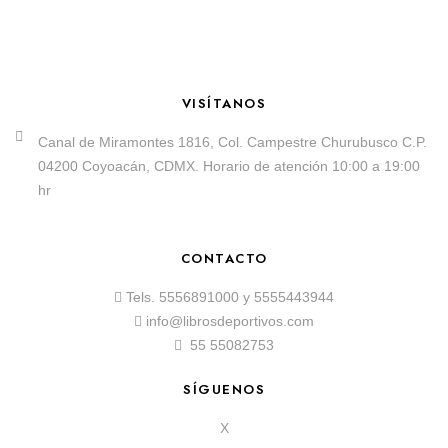
VISÍTANOS
Canal de Miramontes 1816, Col. Campestre Churubusco C.P.
04200 Coyoacán, CDMX. Horario de atención 10:00 a 19:00
hr
CONTACTO
Tels.
5556891000
y
5555443944
info@librosdeportivos.com
55 55082753
SÍGUENOS
X