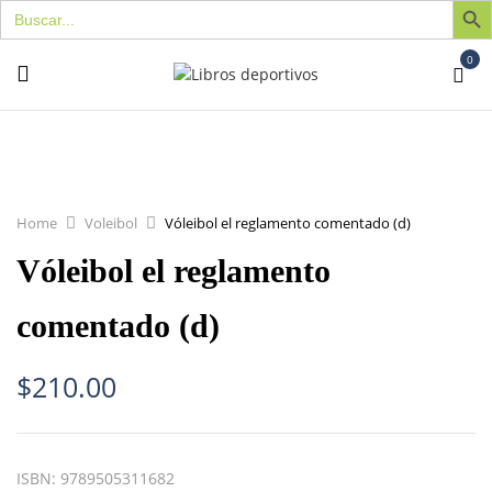
Buscar:
0
Home
Voleibol
Vóleibol el reglamento comentado (d)
Vóleibol el reglamento
comentado (d)
$
210.00
ISBN:
9789505311682