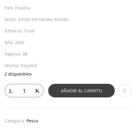
País:
España
Autor:
Emilio Fernández Román
Editorial:
Tutor
Año:
2002
Páginas:
88
Idioma:
Español
2 disponibles
AÑADIR AL CARRITO
Categoría:
Pesca