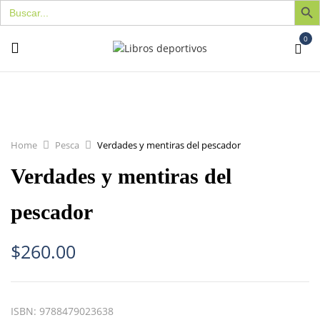
Buscar:
0
Home
Pesca
Verdades y mentiras del pescador
Verdades y mentiras del
pescador
$
260.00
ISBN:
9788479023638