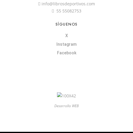
info@librosdeportivos.com
55 55082753
SÍGUENOS
X
Instagram
Facebook
Desarrollo WEB