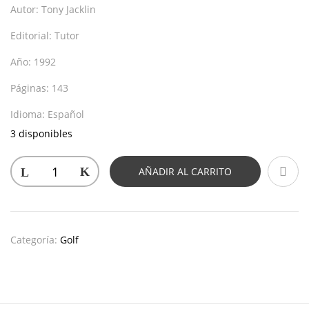
Autor:
Tony Jacklin
Editorial:
Tutor
Año:
1992
Páginas:
143
Idioma:
Español
3 disponibles
AÑADIR AL CARRITO
Categoría:
Golf