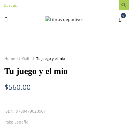
Buscar:
0
Home
Golf
Tu juego y el mío
Tu juego y el mío
$
560.00
ISBN:
9788479020507
País:
España