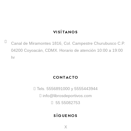
VISÍTANOS
Canal de Miramontes 1816, Col. Campestre Churubusco C.P.
04200 Coyoacán, CDMX. Horario de atención 10:00 a 19:00
hr
CONTACTO
Tels.
5556891000
y
5555443944
info@librosdeportivos.com
55 55082753
SÍGUENOS
X