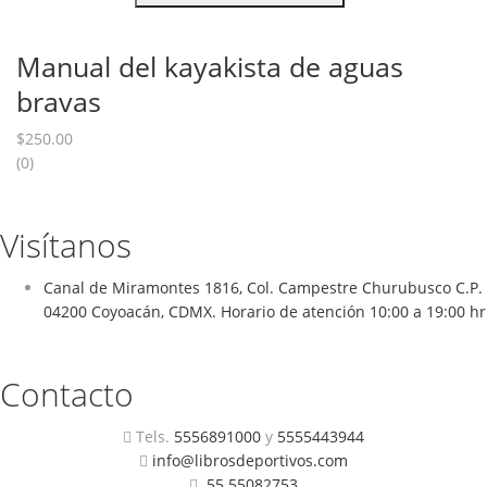
Manual del kayakista de aguas
bravas
$
250.00
(0)
Visítanos
Canal de Miramontes 1816, Col. Campestre Churubusco C.P.
04200 Coyoacán, CDMX. Horario de atención 10:00 a 19:00 hr
Contacto
Tels.
5556891000
y
5555443944
info@librosdeportivos.com
55 55082753