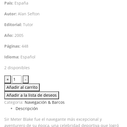
País:
España
Autor:
Alan Sefton
Editorial:
Tutor
Año:
2005
Páginas:
448
Idioma:
Español
2 disponibles
Sir
+
-
Peter
Añadir al carrito
Blake
Añadir a la lista de deseos
cantidad
Categoría:
Navegación & Barcos
Descripción
Sir Meter Blake fue el navegante más excepcional y
aventurero de su época, una celebridad deportiva que logró