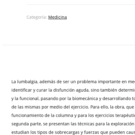
para
la
espalda
Categoría:
Medicina
cantidad
La lumbalgia, además de ser un problema importante en medici
identificar y curar la disfunción aguda, sino también determ
y la funcional, pasando por la biomecánica y desarrollando to
de las mismas por medio del ejercicio. Para ello, la obra, qu
funcionamiento de la columna y para los ejercicios terapéutic
segunda parte, se presentan las técnicas para la exploración 
estudian los tipos de sobrecargas y fuerzas que pueden causar