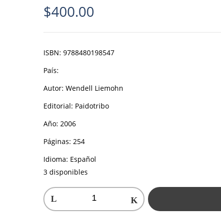
$
400.00
ISBN:
9788480198547
País:
Autor:
Wendell Liemohn
Editorial:
Paidotribo
Año:
2006
Páginas:
254
Idioma:
Español
3 disponibles
Prescripción
del
ejercicio