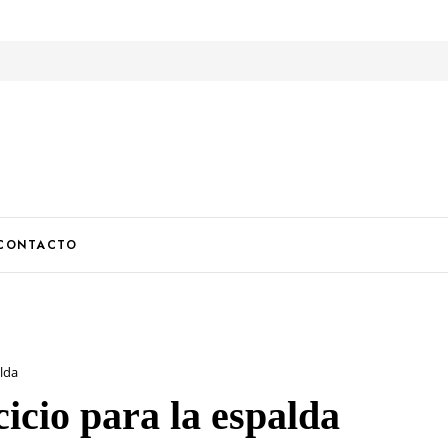
U
CONTACTO
alda
cicio para la espalda