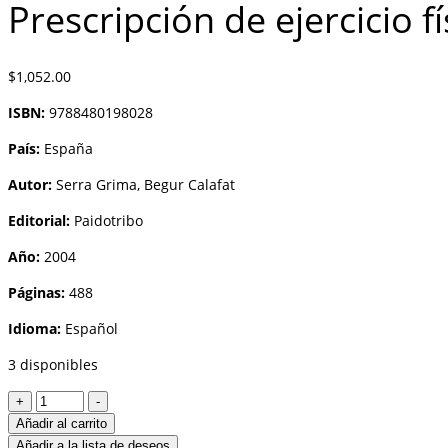
Prescripción de ejercicio f
$
1,052.00
ISBN:
9788480198028
País:
España
Autor:
Serra Grima, Begur Calafat
Editorial:
Paidotribo
Año:
2004
Páginas:
488
Idioma:
Español
3 disponibles
Prescripción
+
-
de
Añadir al carrito
ejercicio
Añadir a la lista de deseos