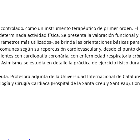
lar y controlado, como un instrumento terapéutico de primer orden. 
terminada actividad física. Se presenta la valoración funcional y c
rámetros más utilizados-, se brinda las orientaciones básicas para
ás comunes según su repercusión cardiovascular y, desde el punto de 
pacientes con cardiopatía coronária, con enfermedad respiratoria cró
Asimismo, se estudia en detalle la práctica de ejercicio físico dur
peuta. Profesora adjunta de la Universidad Internacional de Catalun
a y Cirugía Cardiaca (Hospital de la Santa Creu y Sant Pau), Consel