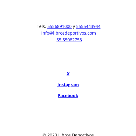
Tels.
5556891000
y
5555443944
info@librosdeportivos.com
55 55082753
X
Instagram
Facebook
© 2023 Libros Deportivos