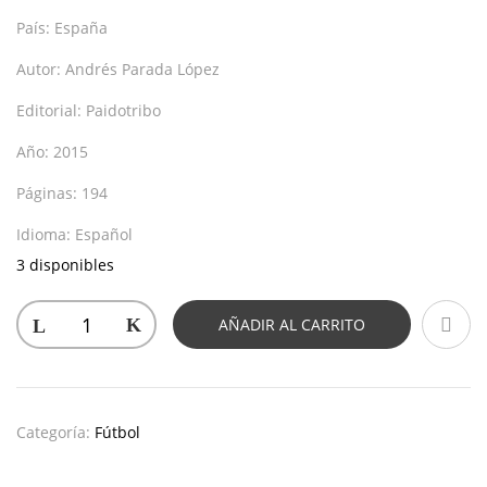
País:
España
Autor:
Andrés Parada López
Editorial:
Paidotribo
Año:
2015
Páginas:
194
Idioma:
Español
3 disponibles
AÑADIR AL CARRITO
Categoría:
Fútbol