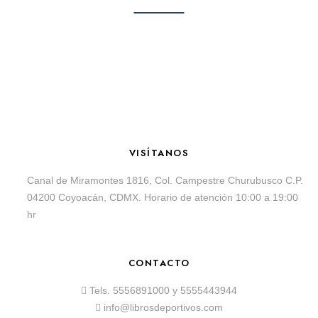
VISÍTANOS
Canal de Miramontes 1816, Col. Campestre Churubusco C.P.
04200 Coyoacán, CDMX. Horario de atención 10:00 a 19:00
hr
CONTACTO
Tels.
5556891000
y
5555443944
info@librosdeportivos.com