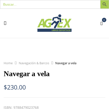
Buscar:
0
Home
Navegación & Barcos
Navegar a vela
Navegar a vela
$
230.00
ISBN:
9788479023768