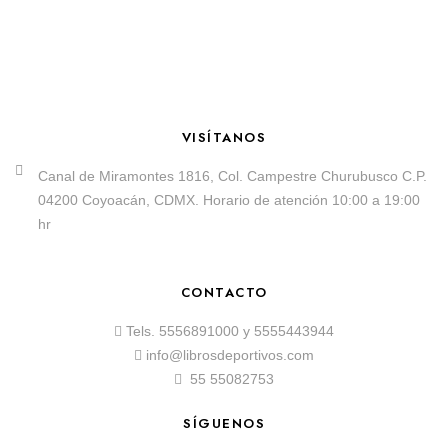
VISÍTANOS
Canal de Miramontes 1816, Col. Campestre Churubusco C.P.
04200 Coyoacán, CDMX. Horario de atención 10:00 a 19:00
hr
CONTACTO
Tels.
5556891000
y
5555443944
info@librosdeportivos.com
55 55082753
SÍGUENOS