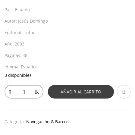
País:
España
Autor:
Jesús Domingo
Editorial:
Tutor
Año:
2003
Páginas:
48
Idioma:
Español
3 disponibles
AÑADIR AL CARRITO
Categoría:
Navegación & Barcos