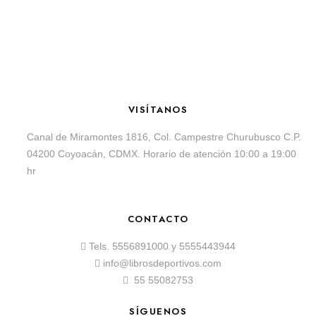
VISÍTANOS
Canal de Miramontes 1816, Col. Campestre Churubusco C.P.
04200 Coyoacán, CDMX. Horario de atención 10:00 a 19:00
hr
CONTACTO
Tels.
5556891000
y
5555443944
info@librosdeportivos.com
55 55082753
SÍGUENOS