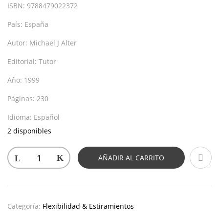
ISBN:
9788479022372
País:
España
Autor:
Michael J Alter
Editorial:
Tutor
Año:
1999
Páginas:
230
Idioma:
Español
2 disponibles
AÑADIR AL CARRITO
Categoría:
Flexibilidad & Estiramientos