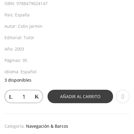
ISBN:
9788479024147
País:
España
Autor:
Colin Jarmin
Editorial:
Tutor
Año:
2003
Páginas:
95
Idioma:
Español
3 disponibles
AÑADIR AL CARRITO
Categoría:
Navegación & Barcos