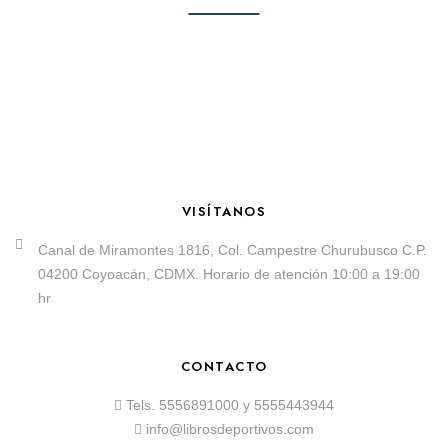
VISÍTANOS
Canal de Miramontes 1816, Col. Campestre Churubusco C.P.
04200 Coyoacán, CDMX. Horario de atención 10:00 a 19:00
hr
CONTACTO
Tels.
5556891000
y
5555443944
info@librosdeportivos.com