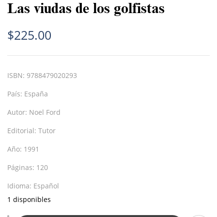
Las viudas de los golfistas
$
225.00
ISBN:
9788479020293
País:
España
Autor:
Noel Ford
Editorial:
Tutor
Año:
1991
Páginas:
120
Idioma:
Español
1 disponibles