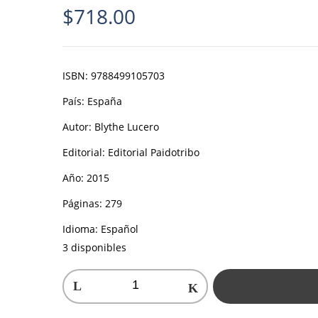
$
718.00
ISBN:
9788499105703
País:
España
Autor:
Blythe Lucero
Editorial:
Editorial Paidotribo
Año:
2015
Páginas:
279
Idioma:
Español
3 disponibles
Los
100
mejores