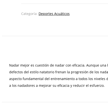
ejercicios
de
natación
Categoría:
Deportes Acuáticos
cantidad
Nadar mejor es cuestión de nadar con eficacia. Aunque una 
defectos del estilo natatorio frenan la progresión de los nad
aspecto fundamental del entrenamiento a todos los niveles de
a los nadadores a mejorar su eficacia y reducir el esfuerzo.