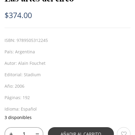
$
374.00
ISBN:
9789505312245
País:
Argentina
Autor:
Alain Fouchet
Editorial:
Stadium
Año:
2006
Páginas:
192
Idioma:
Español
3 disponibles
AÑADIR AL CARRITO