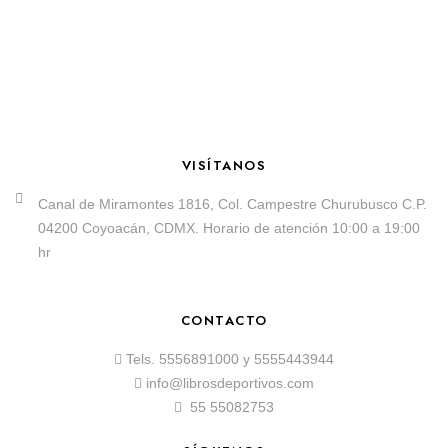
VISÍTANOS
Canal de Miramontes 1816, Col. Campestre Churubusco C.P.
04200 Coyoacán, CDMX. Horario de atención 10:00 a 19:00
hr
CONTACTO
Tels.
5556891000
y
5555443944
info@librosdeportivos.com
55 55082753