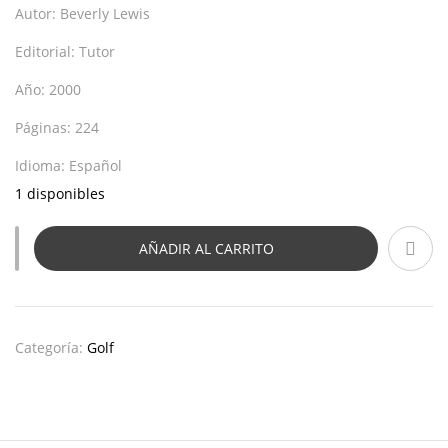
Autor:
Beverly Lewis
Editorial:
Tutor
Año:
2000
Páginas:
224
Idioma:
Español
1 disponibles
AÑADIR AL CARRITO
Categoría:
Golf