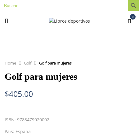
Buscar:
0
Home
Golf
Golf para mujeres
Golf para mujeres
$
405.00
ISBN:
9788479020002
País:
España