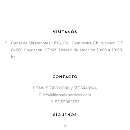
VISÍTANOS
Canal de Miramontes 1816, Col. Campestre Churubusco C.P.
04200 Coyoacán, CDMX. Horario de atención 10:00 a 19:00
hr
CONTACTO
Tels.
5556891000
y
5555443944
info@librosdeportivos.com
55 55082753
SÍGUENOS
X