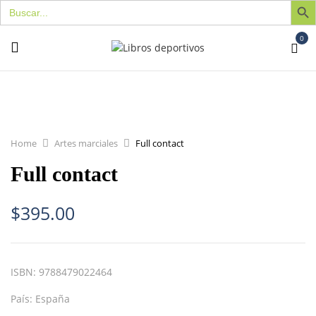
Buscar:
0
Home
Artes marciales
Full contact
Full contact
$
395.00
ISBN:
9788479022464
País:
España