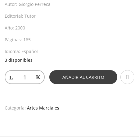
Autor:
Giorgio Perreca
Editorial:
Tutor
Año:
2000
Páginas:
165
Idioma:
Español
3 disponibles
AÑADIR AL CARRITO
Categoría:
Artes Marciales