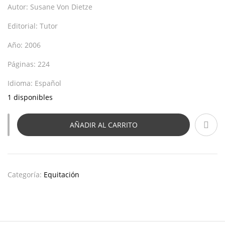
Autor:
Susane Von Dietze
Editorial:
Tutor
Año:
2006
Páginas:
224
Idioma:
Español
1 disponibles
AÑADIR AL CARRITO
Categoría:
Equitación