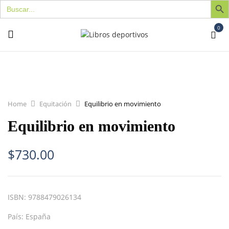
Buscar:
0
Home
Equitación
Equilibrio en movimiento
Equilibrio en movimiento
$
730.00
ISBN:
9788479026134
País:
España