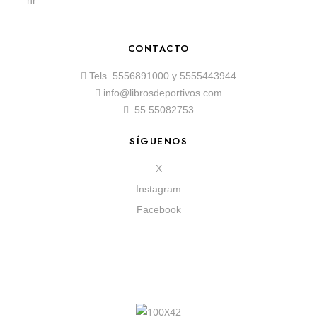
hr
CONTACTO
Tels.
5556891000
y
5555443944
info@librosdeportivos.com
55 55082753
SÍGUENOS
X
Instagram
Facebook