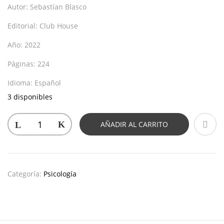
Autor:
Sebastían Blasco
Editorial:
Club House
Año:
2022
Páginas:
224
Idioma:
Español
3 disponibles
AÑADIR AL CARRITO
Categoría:
Psicología