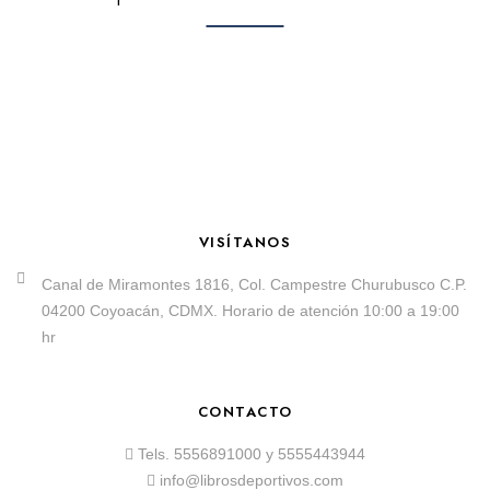
VISÍTANOS
Canal de Miramontes 1816, Col. Campestre Churubusco C.P.
04200 Coyoacán, CDMX. Horario de atención 10:00 a 19:00
hr
CONTACTO
Tels.
5556891000
y
5555443944
info@librosdeportivos.com