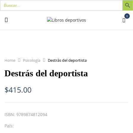
Buscar:
0
Home
Psicología
Destrás del deportista
Destrás del deportista
$
415.00
ISBN:
9789874812094
País: