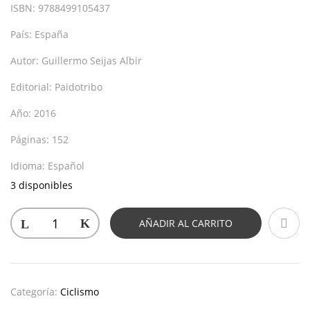
ISBN:
9788499105437
País:
España
Autor:
Guillermo Seijas Albir
Editorial:
Paidotribo
Año:
2016
Páginas:
152
Idioma:
Español
3 disponibles
AÑADIR AL CARRITO
Categoría:
Ciclismo