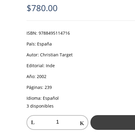
$
780.00
ISBN:
9788495114716
País:
España
Autor:
Christian Target
Editorial:
Inde
Año:
2002
Páginas:
239
Idioma:
Español
3 disponibles
Cómo
se
enseñan