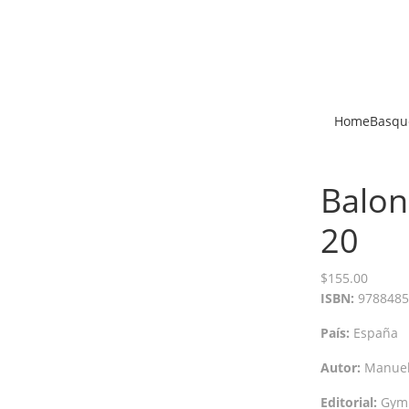
Home
Basqu
Balon
20
$
155.00
ISBN:
9788485
País:
España
Autor:
Manue
Editorial:
Gymn