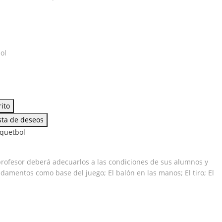
ol
o
rito
ista de deseos
quetbol
 profesor deberá adecuarlos a las condiciones de sus alumnos y
amentos como base del juego; El balón en las manos; El tiro; El