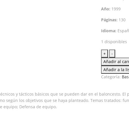
Año:
1999
Páginas:
130
Idioma:
Españ
1 disponibles
Baloncest
+
-
más
Añadir al car
que
Añadir a la l
un
Categoría:
Bas
juego
20
cantidad
técnicos y tácticos básicos que se pueden dar en el baloncesto. El
o según los objetivos que se haya planteado. Temas tratados: fund
e equipo; Defensa de equipo.