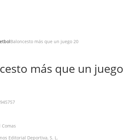
etbol
Baloncesto más que un juego 20
cesto más que un juego
945757
l Comas
os Editorial Deportiva, S. L.