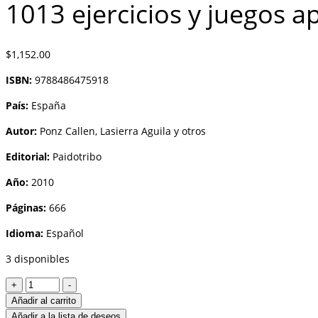
1013 ejercicios y juegos a
$
1,152.00
ISBN:
9788486475918
País:
España
Autor:
Ponz Callen, Lasierra Aguila y otros
Editorial:
Paidotribo
Año:
2010
Páginas:
666
Idioma:
Español
3 disponibles
1013
+
-
ejercicios
Añadir al carrito
y
Añadir a la lista de deseos