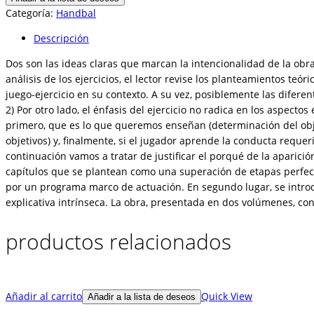
juegos
Categoría:
Handbal
aplicados
Descripción
al
balonmano
Dos son las ideas claras que marcan la intencionalidad de la obra
(2
análisis de los ejercicios, el lector revise los planteamientos teó
Vol.)
juego-ejercicio en su contexto. A su vez, posiblemente las dife
cantidad
2) Por otro lado, el énfasis del ejercicio no radica en los aspecto
primero, que es lo que queremos enseñan (determinación del objeti
objetivos) y, finalmente, si el jugador aprende la conducta requeri
continuación vamos a tratar de justificar el porqué de la aparició
capítulos que se plantean como una superación de etapas perfect
por un programa marco de actuación. En segundo lugar, se introd
explicativa intrínseca. La obra, presentada en dos volúmenes, cons
productos relacionados
Añadir al carrito
Quick View
Añadir a la lista de deseos