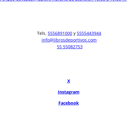
Tels.
5556891000
y
5555443944
info@librosdeportivos.com
55 55082753
X
Instagram
Facebook