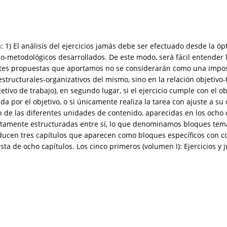
: 1) El análisis del ejercicios jamás debe ser efectuado desde la ó
rico-metodológicos desarrollados. De este modo, será fácil entender 
rentes propuestas que aportamos no se considerarán como una impo
s estructurales-organizativos del mismo, sino en la relación objetiv
vo de trabajo), en segundo lugar, si el ejercicio cumple con el obj
da por el objetivo, o si únicamente realiza la tarea con ajuste a su
n de las diferentes unidades de contenido, aparecidas en los ocho c
amente estructuradas entre sí, lo que denominamos bloques temátic
ucen tres capítulos que aparecen como bloques específicos con con
ta de ocho capítulos. Los cinco primeros (volumen I): Ejercicios y 